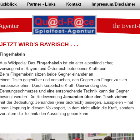
ückblick
Partner - Links
Kontakt
Impressum/Disclaimer
elfest Agentur Ihr Event-Par
JETZT WIRD'S BAYRISCH . . .
Fingerhakeln
Aus Wikipedia: Das
Fingerhakeln
ist ein alter alpenländischer,
vorwiegend in Bayern und Österreich betriebener Kraftsport.
Beim Fingerhakeln sitzen beide Gegner einander an
einem Tisch gegenüber und versuchen, den Gegner am Finger zu sich
herüberzuziehen. Durch körperliche Kraft, Überwindung des
Dehnungsschmerzes und eine entsprechende Technik kann der Gegner
besiegt werden. Die Redewendung
Jemanden über den Tisch ziehen
–
mit der Bedeutung: Jemanden (eher trickreich) besiegen, ausspielen – hat
ihren Ursprung in diesem Volkssport, in dem nicht allein die Kraft, sondern
vor allem die Technik den Ausschlag geben kann.